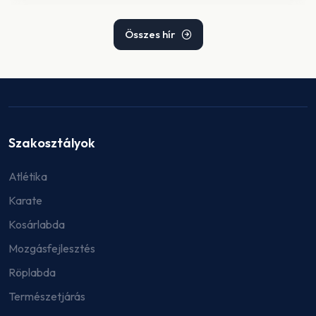
Összes hír
Szakosztályok
Atlétika
Karate
Kosárlabda
Mozgásfejlesztés
Röplabda
Természetjárás