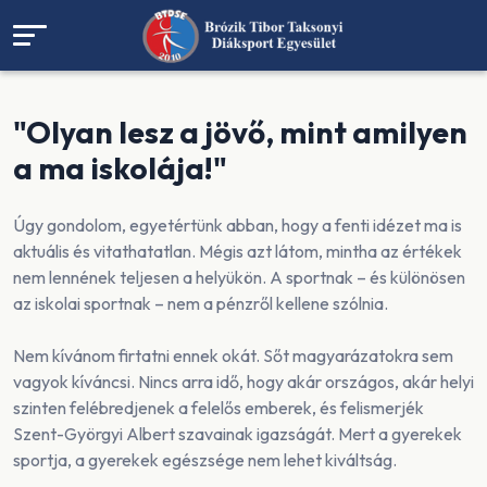
"Olyan lesz a jövő, mint amilyen
a ma iskolája!"
Úgy gondolom, egyetértünk abban, hogy a fenti idézet ma is
aktuális és vitathatatlan. Mégis azt látom, mintha az értékek
nem lennének teljesen a helyükön. A sportnak – és különösen
az iskolai sportnak – nem a pénzről kellene szólnia.
Nem kívánom firtatni ennek okát. Sőt magyarázatokra sem
vagyok kíváncsi. Nincs arra idő, hogy akár országos, akár helyi
szinten felébredjenek a felelős emberek, és felismerjék
Szent-Györgyi Albert szavainak igazságát. Mert a gyerekek
sportja, a gyerekek egészsége nem lehet kiváltság.