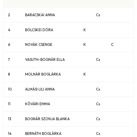
2
BARACSKAI ANNA
Cs
4
BÖLCSKEI DÓRA
K
6
NOVÁK CSENGE
K
C
7
VASUTH-BOGNÁR ELLA
Cs
8
MOLNÁR BOGLÁRKA
K
10
ALMÁSI LILI ANNA
Cs
11
KŐVÁRI EMMA
Cs
13
BOGNÁR SZONJA BLANKA
Cs
14
BERNÁTH BOGLÁRKA
Cs