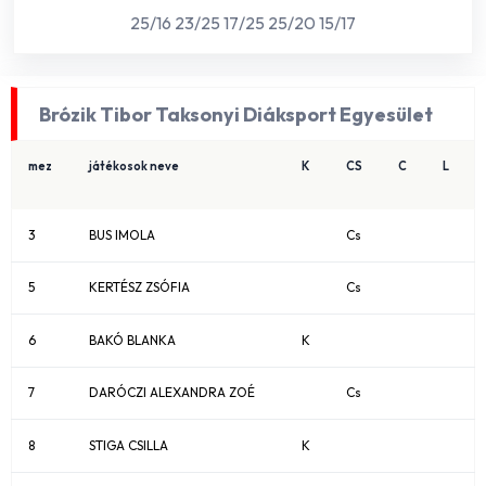
25/16 23/25 17/25 25/20 15/17
Brózik Tibor Taksonyi Diáksport Egyesület
mez
játékosok neve
K
CS
C
L
3
BUS IMOLA
Cs
5
KERTÉSZ ZSÓFIA
Cs
6
BAKÓ BLANKA
K
7
DARÓCZI ALEXANDRA ZOÉ
Cs
8
STIGA CSILLA
K