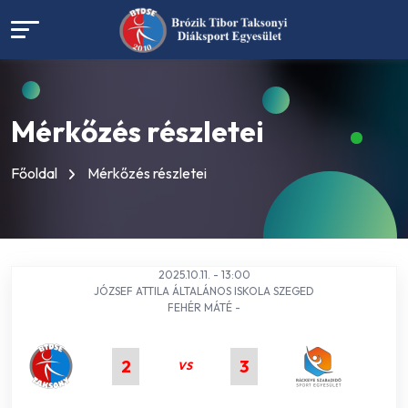
Mérkőzés részletei
Főoldal
Mérkőzés részletei
2025.10.11. - 13:00
JÓZSEF ATTILA ÁLTALÁNOS ISKOLA SZEGED
FEHÉR MÁTÉ -
2
3
VS