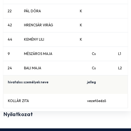
22
PÁL DÓRA
K
42
HRENCSÁR VIRÁG
K
44
KEMÉNY LILI
K
9
MÉSZÁROS MAJA
Cs
L1
24
BALI MAJA
Cs
L2
hivatalos személyek neve
jelleg
KOLLÁR ZITA
vezetőedző
Nyilatkozat