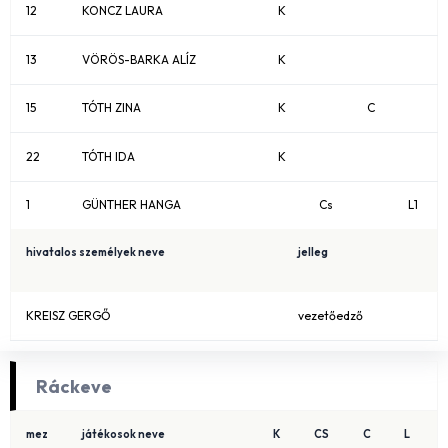
12
KONCZ LAURA
K
13
VÖRÖS-BARKA ALÍZ
K
15
TÓTH ZINA
K
C
22
TÓTH IDA
K
1
GÜNTHER HANGA
Cs
L1
hivatalos személyek neve
jelleg
KREISZ GERGŐ
vezetőedző
Ráckeve
mez
játékosok neve
K
CS
C
L