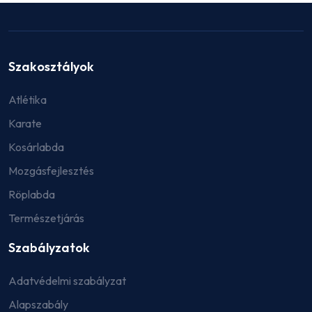
Szakosztályok
Atlétika
Karate
Kosárlabda
Mozgásfejlesztés
Röplabda
Természetjárás
Szabályzatok
Adatvédelmi szabályzat
Alapszabály