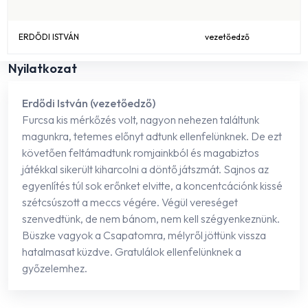
ERDŐDI ISTVÁN
vezetőedző
Nyilatkozat
Erdődi István (vezetőedző)
Furcsa kis mérkőzés volt, nagyon nehezen találtunk
magunkra, tetemes előnyt adtunk ellenfelünknek. De ezt
követően feltámadtunk romjainkból és magabiztos
játékkal sikerült kiharcolni a döntő játszmát. Sajnos az
egyenlítés túl sok erőnket elvitte, a koncentcációnk kissé
szétcsúszott a meccs végére. Végül vereséget
szenvedtünk, de nem bánom, nem kell szégyenkeznünk.
Büszke vagyok a Csapatomra, mélyről jöttünk vissza
hatalmasat küzdve. Gratulálok ellenfelünknek a
győzelemhez.