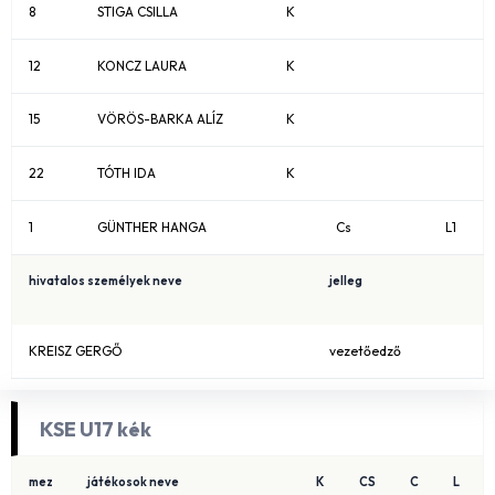
8
STIGA CSILLA
K
12
KONCZ LAURA
K
15
VÖRÖS-BARKA ALÍZ
K
22
TÓTH IDA
K
1
GÜNTHER HANGA
Cs
L1
hivatalos személyek neve
jelleg
KREISZ GERGŐ
vezetőedző
KSE U17 kék
mez
játékosok neve
K
CS
C
L