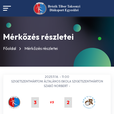
Mérkőzés részletei
Főoldal
Mérkőzés részletei
2025.11.16. - 11:00
SZIGETSZENTMÁRTONI ÁLTALÁNOS ISKOLA SZIGETSZENTMÁRTON
SZABÓ NORBERT -
3
2
VS