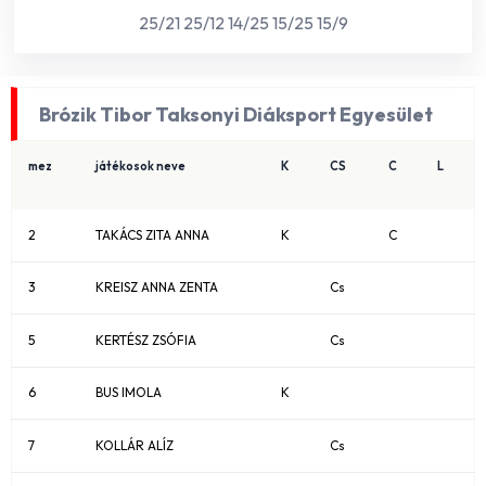
25/21 25/12 14/25 15/25 15/9
Brózik Tibor Taksonyi Diáksport Egyesület
mez
játékosok neve
K
CS
C
L
2
TAKÁCS ZITA ANNA
K
C
3
KREISZ ANNA ZENTA
Cs
5
KERTÉSZ ZSÓFIA
Cs
6
BUS IMOLA
K
7
KOLLÁR ALÍZ
Cs