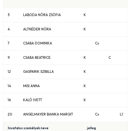
3
LABODA NÓRA ZSÓFIA
K
4
ALTNÉDER NÓRA
K
7
CSABA DOMINIKA
Cs
9
CSABA BEATRICE
K
C
12
GASPARIK SZIBILLA
K
14
MISI ANNA
K
16
KALÓ IVETT
K
20
ANGELMAYER BIANKA MARGIT
Cs
L1
hivatalos személyek neve
jelleg